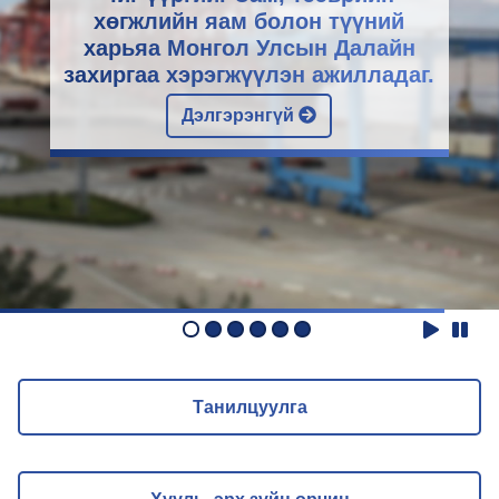
хөгжлийн яам болон түүний
харьяа Монгол Улсын Далайн
захиргаа хэрэгжүүлэн ажилладаг.
Дэлгэрэнгүй
Танилцуулга