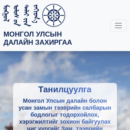
МОНГОЛ УЛСЫН
ДАЛАЙН ЗАХИРГАА
Танилцуулга
Монгол Улсын далайн болон
усан замын тээврийн салбарын
бодлогыг тодорхойлох,
хэрэгжилтийг зохион байгуулах
чиг үүргийг Зам, тээврийн