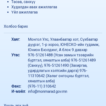
ажлын байрны сонгон шалгаруулалтад оролцохыг
Төсөв, санхүү
урьж байна.
/2026-03-06/
Худалдан авах ажиллагаа
Үйл ажиллагаа
Холбоо барих
Хаяг:
Монгол Улс, Улаанбаатар хот, Сүхбаатар
дүүрэг, 1-р хороо, ЮНЕСКО-ийн гудамж,
Юнион Бюлдинг, А блок 9 давхар
Утас:
976-51261488 (Усан замын тээврийн
бүртгэл, хяналтын алба) 976-51261489
(Санхүү), 976-51261490 (Захиргаа,
удирдлагын хэлтсийн дарга) 976-
11310642 (Хөлөг онгоцны бүртгэл,
хяналтын алба)
Факс:
(976-11) 310642
И-мэйл:
info@monmarad.gov.mn
Хууль эрх зүй