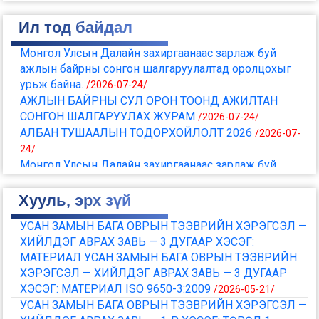
Ил тод байдал
Монгол Улсын Далайн захиргаанаас зарлаж буй
ажлын байрны сонгон шалгаруулалтад оролцохыг
урьж байна.
/2026-07-24/
АЖЛЫН БАЙРНЫ СУЛ ОРОН ТООНД АЖИЛТАН
СОНГОН ШАЛГАРУУЛАХ ЖУРАМ
/2026-07-24/
АЛБАН ТУШААЛЫН ТОДОРХОЙЛОЛТ 2026
/2026-07-
24/
Монгол Улсын Далайн захиргаанаас зарлаж буй
ажлын байрны сонгон шалгаруулалтад оролцохыг
урьж байна
/2026-05-25/
Хууль, эрх зүй
АЖЛЫН БАЙРНЫ СУЛ ОРОН ТООНД АЖИЛТАН
УСАН ЗАМЫН БАГА ОВРЫН ТЭЭВРИЙН ХЭРЭГСЭЛ —
СОНГОН ШАЛГАРУУЛАХ ЖУРАМ
/2026-05-07/
ХИЙЛДЭГ АВРАХ ЗАВЬ — 3 ДУГААР ХЭСЭГ:
АЛБАН ТУШААЛЫН ТОДОРХОЙЛОЛТ 2026 ОН
/2026-
МАТЕРИАЛ УСАН ЗАМЫН БАГА ОВРЫН ТЭЭВРИЙН
04-08/
ХЭРЭГСЭЛ — ХИЙЛДЭГ АВРАХ ЗАВЬ — 3 ДУГААР
МОНГОЛ УЛСЫН ДАЛАЙН ЗАХИРГААНЫ 2025 ОНЫ
ХЭСЭГ: МАТЕРИАЛ ISO 9650-3:2009
/2026-05-21/
ҮЙЛ АЖИЛЛАГААНЫ ТАЙЛАН
/2026-03-27/
УСАН ЗАМЫН БАГА ОВРЫН ТЭЭВРИЙН ХЭРЭГСЭЛ —