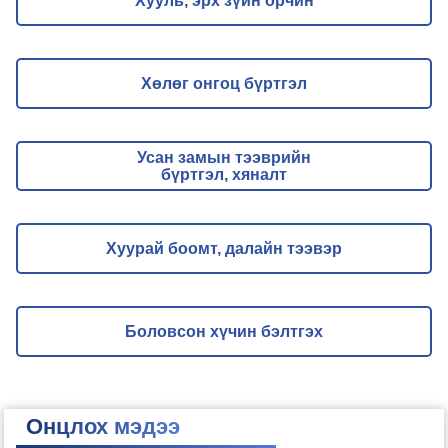
Хууль, эрх зүйн орчин
Хөлөг онгоц бүртгэл
Усан замын тээврийн
бүртгэл, хяналт
Хуурай боомт, далайн тээвэр
Боловсон хүчин бэлтгэх
Онцлох мэдээ