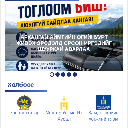
АРХАНГАЙ АЙМГИЙН ӨГИЙНУУРТ
ЖИВЭХ ЭРСДЭЛД ОРСОН ИРГЭДИЙГ
ШУУРХАЙ АВАРЛАА
Холбоос
Засгийн газар
Монгол Улсын Их
Зам, тээврийн
Хурал
хөгжлийн яам