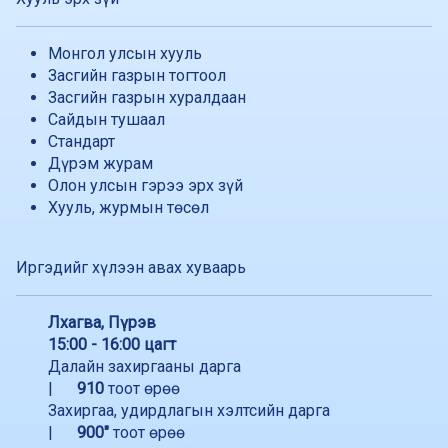
Монгол улсын хууль
Засгийн газрын тогтоол
Засгийн газрын хуралдаан
Сайдын тушаал
Стандарт
Дүрэм журам
Олон улсын гэрээ эрх зүй
Хууль, журмын төсөл
Иргэдийг хүлээн авах хуваарь
Лхагва, Пүрэв
15:00 - 16:00 цагт
Далайн захиргааны дарга
|
910
тоот өрөө
Захиргаа, удирдлагын хэлтсийн дарга
|
900"
тоот өрөө