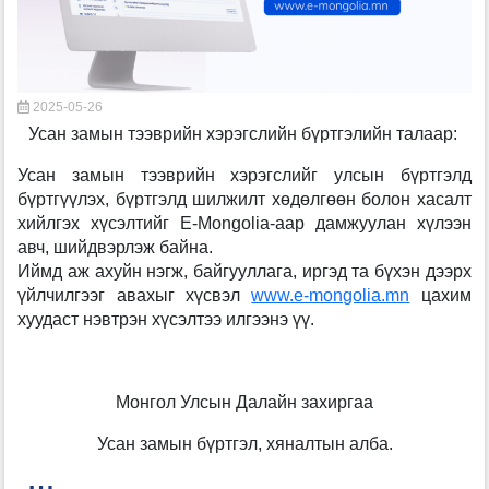
2025-05-26
Усан замын тээврийн хэрэгслийн бүртгэлийн талаар:
Усан замын тээврийн хэрэгслийг улсын бүртгэлд
бүртгүүлэх, бүртгэлд шилжилт хөдөлгөөн болон хасалт
хийлгэх хүсэлтийг E-Mongolia-аар дамжуулан хүлээн
авч, шийдвэрлэж байна.
Иймд аж ахуйн нэгж, байгууллага, иргэд та бүхэн дээрх
үйлчилгээг авахыг хүсвэл
www.e-mongolia.mn
цахим
хуудаст нэвтрэн хүсэлтээ илгээнэ үү.
Монгол Улсын Далайн захиргаа
Усан замын бүртгэл, хяналтын алба.