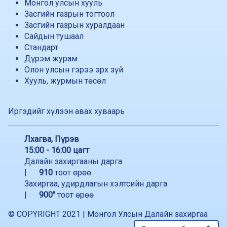
Монгол улсын хууль
Засгийн газрын тогтоол
Засгийн газрын хуралдаан
Сайдын тушаал
Стандарт
Дүрэм журам
Олон улсын гэрээ эрх зүй
Хууль, журмын төсөл
Иргэдийг хүлээн авах хуваарь
Лхагва, Пүрэв
15:00 - 16:00 цагт
Далайн захиргааны дарга
|
910
тоот өрөө
Захиргаа, удирдлагын хэлтсийн дарга
|
900"
тоот өрөө
© COPYRIGHT 2021 | Монгол Улсын Далайн захиргаа