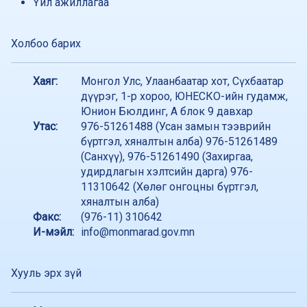
Үйл ажиллагаа
Холбоо барих
Хаяг:
Монгол Улс, Улаанбаатар хот, Сүхбаатар
дүүрэг, 1-р хороо, ЮНЕСКО-ийн гудамж,
Юнион Бюлдинг, А блок 9 давхар
Утас:
976-51261488 (Усан замын тээврийн
бүртгэл, хяналтын алба) 976-51261489
(Санхүү), 976-51261490 (Захиргаа,
удирдлагын хэлтсийн дарга) 976-
11310642 (Хөлөг онгоцны бүртгэл,
хяналтын алба)
Факс:
(976-11) 310642
И-мэйл:
info@monmarad.gov.mn
Хууль эрх зүй