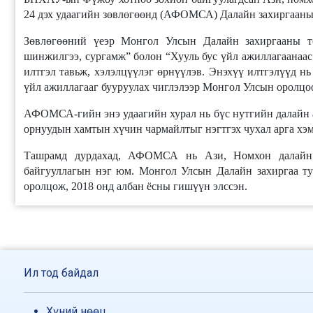
24 дэх удаагийн зөвлөгөөнд (АФОМСА) Далайн захиргааны 
Зөвлөгөөний үеэр Монгол Улсын Далайн захиргааны т
шинжилгээ, сургамж” болон “Хууль бус үйл ажиллагаанаас 
илтгэл тавьж, хэлэлцүүлэг өрнүүлэв. Энэхүү илтгэлүүд нь
үйл ажиллагааг бууруулах чиглэлээр Монгол Улсын оролцоо
АФОМСА-гийн энэ удаагийн хурал нь бүс нутгийн далайн 
орнуудын хамтын хүчин чармайлтыг нэгтгэх чухал арга хэ
Ташрамд дурдахад, АФОМСА нь Ази, Номхон далайн 
байгууллагын нэг юм. Монгол Улсын Далайн захиргаа ту
оролцож, 2018 онд албан ёсны гишүүн элссэн.
Ил тод байдал
Хүний нөөц