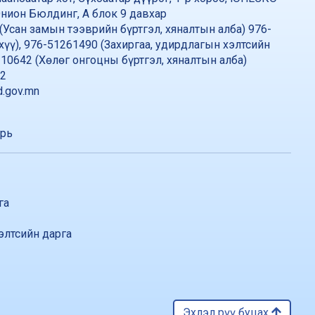
нион Бюлдинг, А блок 9 давхар
(Усан замын тээврийн бүртгэл, хяналтын алба) 976-
хүү), 976-51261490 (Захиргаа, удирдлагын хэлтсийн
310642 (Хөлөг онгоцны бүртгэл, хяналтын алба)
42
.gov.mn
арь
га
элтсийн дарга
Эхлэл рүү буцах