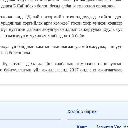
дарга Б.Сайнбаяр болон бусад албаны төлөөлөл оролцлоо.
өлөөлөгчид “Далайн дээрмийн тохиолдлуудад хийсэн дүн
урьдчилан сэргийлэх арга хэмжээ” гэсэн хоёр үндсэн сэдвээр
 бүс нутгийн далайн аюулгүй байдлыг сайжруулах, хууль бус
г нэмэгдүүлэх чухал ач холбогдолтой байв.
аюулгүй байдлын хамтын ажиллагааг улам бэхжүүлж, гишүүн
мжээ болсон юм.
бүс нутаг дахь далайн салбарын томоохон олон улсын
с байгууллагын үйл ажиллагаанд 2017 онд анх ажиглагчаар
Холбоо барих
Хаяг:
Монгол Улс, Ул