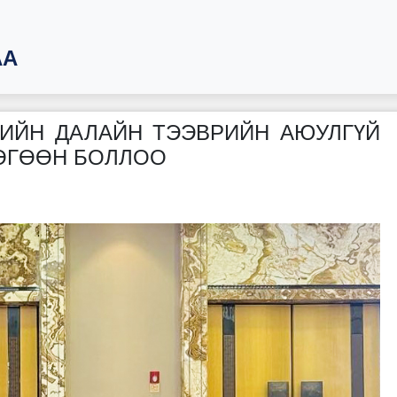
АА
ГИЙН ДАЛАЙН ТЭЭВРИЙН АЮУЛГҮЙ
ӨГӨӨН БОЛЛОО