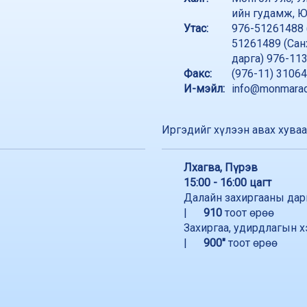
ийн гудамж, Ю
Утас:
976-51261488 
51261489 (Сан
дарга) 976-11
Факс:
(976-11) 3106
И-мэйл:
info@monmarad
Иргэдийг хүлээн авах хува
Лхагва, Пүрэв
15:00 - 16:00 цагт
Далайн захиргааны дар
|
910
тоот өрөө
Захиргаа, удирдлагын х
|
900"
тоот өрөө