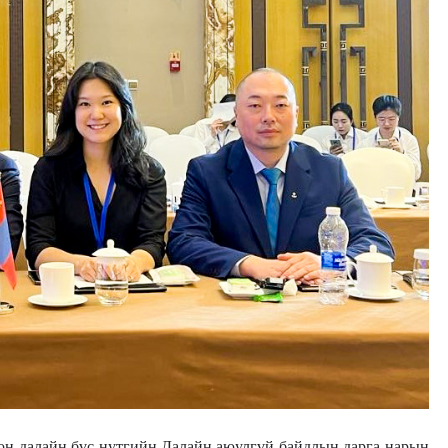
н далайн бүс нутгийн Далайн аюулгүй байдлын дарга нарын