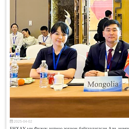
2025-04-02
БНХАУ-ын Фүжоу хотноо зохион байгуулагдсан Ази, номхо