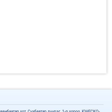
аанбаатар хот, Сүхбаатар дүүрэг, 1-р хороо, ЮНЕСКО-