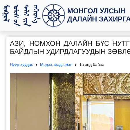
МОНГОЛ УЛСЫН
ДАЛАЙН ЗАХИРГ
АЗИ, НОМХОН ДАЛАЙН БҮС НУТ
БАЙДЛЫН УДИРДЛАГУУДЫН ЗӨВЛ
Нүүр хуудас
Мэдээ, мэдээлэл
Та энд байна