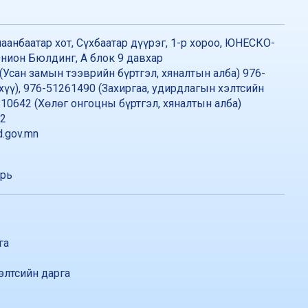
аанбаатар хот, Сүхбаатар дүүрэг, 1-р хороо, ЮНЕСКО-
нион Бюлдинг, А блок 9 давхар
(Усан замын тээврийн бүртгэл, хяналтын алба) 976-
хүү), 976-51261490 (Захиргаа, удирдлагын хэлтсийн
310642 (Хөлөг онгоцны бүртгэл, хяналтын алба)
42
.gov.mn
арь
га
элтсийн дарга