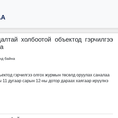
АА
алтай холбоотой объектод гэрчилгээ
на
нд байна
ъектод гэрчилгээ олгох журмын төсөлд оруулах саналаа
 11 дугаар сарын 12-ны дотор дараах хаягаар ирүүлнэ