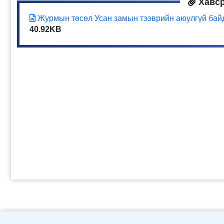
Хавс
Журмын төсөл Усан замын тээврийн аюулгүй байд
40.92KB