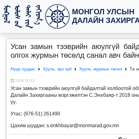
МОНГОЛ УЛСЫН
ДАЛАЙН ЗАХИРГ
Усан замын тээврийн аюулгүй байд
олгох журмын төсөлд санал авч бай
Нүүр хуудас
Хууль, эрх зүй
Хууль, журмын төсөл
Та э
2018-10-12
Усан замын тээврийн аюулгүй байдалтай холбоотой об
Далайн Захиргааны мэргэжилтэн С.Энхбаяр-т 2018 оны
үү.
Утас: (976-51) 261490
Цахим шуудан: s.enkhbayar@monmarad.gov.mn