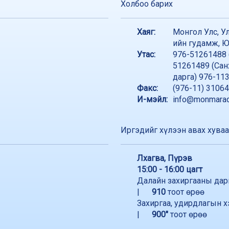
Холбоо барих
Хаяг:
Монгол Улс, Ул
ийн гудамж, Ю
Утас:
976-51261488 
51261489 (Сан
дарга) 976-11
Факс:
(976-11) 3106
И-мэйл:
info@monmarad
Иргэдийг хүлээн авах хува
Лхагва, Пүрэв
15:00 - 16:00 цагт
Далайн захиргааны дар
|
910
тоот өрөө
Захиргаа, удирдлагын х
|
900"
тоот өрөө