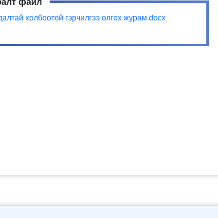
ралт файл
алтай холбоотой гэрчилгээ олгох журам.docx