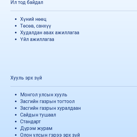
Ил тод байдал
Хүний нөөц
Төсөв, санхүү
Худалдан авах ажиллагаа
Үйл ажиллагаа
Хууль эрх зүй
Монгол улсын хууль
Засгийн газрын тогтоол
Засгийн газрын хуралдаан
Сайдын тушаал
Стандарт
Дүрэм журам
Олон улсын гэрээ эрх зүй